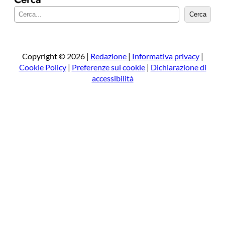
C
Cerca
e
r
c
a
Copyright © 2026 |
Redazione
|
Informativa privacy
|
Cookie Policy
|
Preferenze sui cookie
|
Dichiarazione di
accessibilità