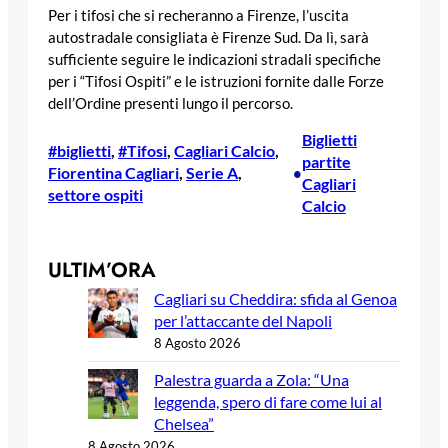
Per i tifosi che si recheranno a Firenze, l’uscita
autostradale consigliata è Firenze Sud. Da lì, sarà
sufficiente seguire le indicazioni stradali specifiche
per i “Tifosi Ospiti” e le istruzioni fornite dalle Forze
dell’Ordine presenti lungo il percorso.
Biglietti
#biglietti
, 
#Tifosi
, 
Cagliari Calcio
, 
partite
Fiorentina Cagliari
, 
Serie A
, 
•
Cagliari
settore ospiti
Calcio
ULTIM’ORA
Cagliari su Cheddira: sfida al Genoa
per l’attaccante del Napoli
8 Agosto 2026
Palestra guarda a Zola: “Una
leggenda, spero di fare come lui al
Chelsea”
8 Agosto 2026