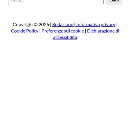
Cerca
e
r
c
a
Copyright © 2026 |
Redazione
|
Informativa privacy
|
Cookie Policy
|
Preferenze sui cookie
|
Dichiarazione di
accessibilità