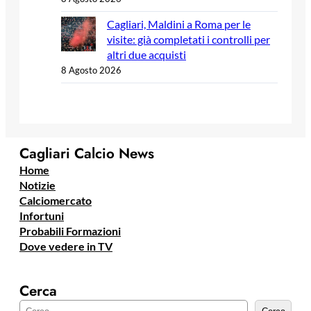
Cagliari, Maldini a Roma per le
visite: già completati i controlli per
altri due acquisti
8 Agosto 2026
Cagliari Calcio News
Home
Notizie
Calciomercato
Infortuni
Probabili Formazioni
Dove vedere in TV
Cerca
C