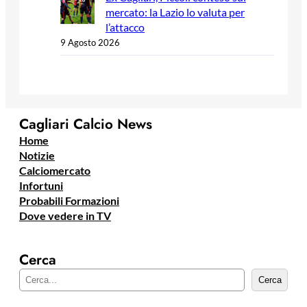
mercato: la Lazio lo valuta per
l’attacco
9 Agosto 2026
Cagliari Calcio News
Home
Notizie
Calciomercato
Infortuni
Probabili Formazioni
Dove vedere in TV
Cerca
C
Cerca
e
r