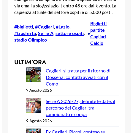
via email a slo@sslazio.it entro 48 ore dall’evento. La
capienza attuale del settore ospiti è di 5.000 posti.
Biglietti
#biglietti
, 
#Cagliari
, 
#Lazio
, 
partite
#trasferta
, 
Serie A
, 
settore ospiti
, 
•
Cagliari
stadio Olimpico
Calcio
ULTIM’ORA
Cagliari, si tratta per il ritorno di
Dossena: contatti avviati con il
Como
9 Agosto 2026
Serie A 2026/27, definite le date: il
percorso del Cagliari tra
campionato e coppa
9 Agosto 2026
Ex Cagliari, Piccoli conteso sul