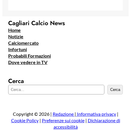
Cagliari Calcio News
Home
Notizie
Calciomercato
Infortuni
Probabili Formazioni
Dove vedere in TV
Cerca
C
Cerca
e
r
c
a
Copyright © 2026 |
Redazione
|
Informativa privacy
|
Cookie Policy
|
Preferenze sui cookie
|
Dichiarazione di
accessibilità