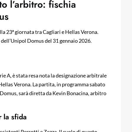
 l’arbitro: fischia
us
lla 23ª giornata tra Cagliari e Hellas Verona.
h dell’Unipol Domus del 31 gennaio 2026.
rie A, è stata resa nota la designazione arbitrale
l’Hellas Verona. La partita, in programma sabato
 Domus, sarà diretta da Kevin Bonacina, arbitro
 la sfida
assistenti Perrotti e Zezza. Il ruolo di quarto