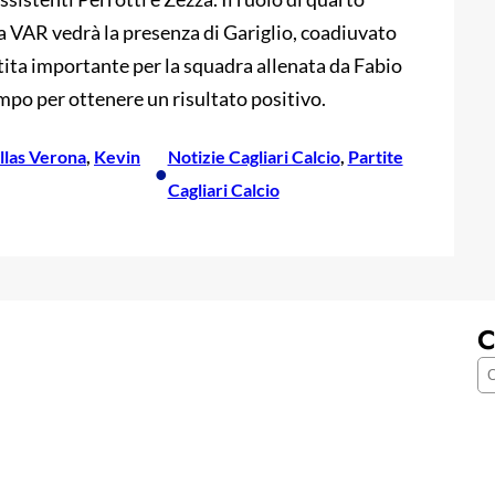
ala VAR vedrà la presenza di Gariglio, coadiuvato
rtita importante per la squadra allenata da Fabio
ampo per ottenere un risultato positivo.
llas Verona
, 
Kevin
Notizie Cagliari Calcio
, 
Partite
•
Cagliari Calcio
C
C
e
r
c