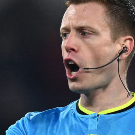
8 Agosto 2026
Piccoli verso Bologna, l’ex Cagliari
nel mirino degli emiliani per l’attacco
8 Agosto 2026
Maldini, Carlos e Aurelio a Roma per
le visite: il Cagliari definisce tre
acquisti
8 Agosto 2026