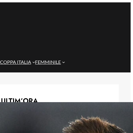
COPPA ITALIA
FEMMINILE
ULTIM’ORA
Futuro lontano da Torino per l’ex
Cagliari Rugani: due club di Serie A
sulle sue tracce