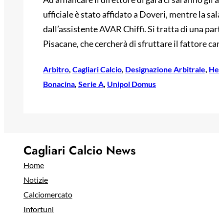
ufficiale è stato affidato a Doveri, mentre la s
dall’assistente AVAR Chiffi. Si tratta di una pa
Pisacane, che cercherà di sfruttare il fattore c
Arbitro
, 
Cagliari Calcio
, 
Designazione Arbitrale
, 
He
Bonacina
, 
Serie A
, 
Unipol Domus
Cagliari Calcio News
Home
Notizie
Calciomercato
Infortuni