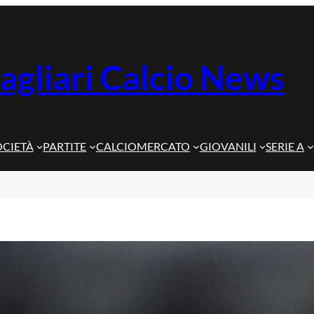
agliari Calcio News
OCIETÀ
PARTITE
CALCIOMERCATO
GIOVANILI
SERIE A