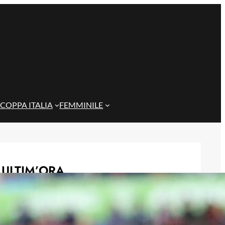
COPPA ITALIA
FEMMINILE
ULTIM’ORA
Cagliari su Cheddira: sfida al Genoa
per l’attaccante del Napoli
8 Agosto 2026