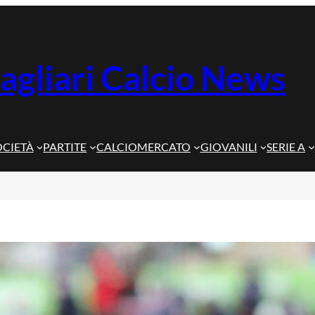
agliari Calcio News
OCIETÀ
PARTITE
CALCIOMERCATO
GIOVANILI
SERIE A