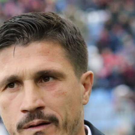
Palestra guarda a Zola: “Una
leggenda, spero di fare come lui al
Chelsea”
8 Agosto 2026
Cagliari, Maldini a Roma per le
visite: già completati i controlli per
altri due acquisti
8 Agosto 2026