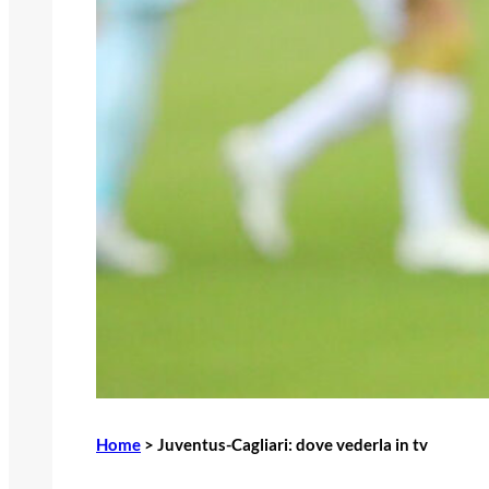
Home
>
Juventus-Cagliari: dove vederla in tv