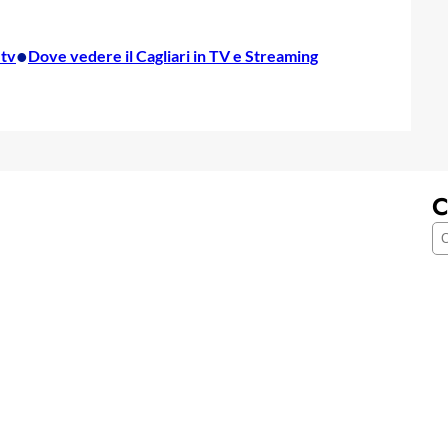
•
 tv
Dove vedere il Cagliari in TV e Streaming
C
C
e
r
c
a