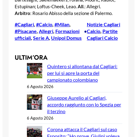
Estupinan; Loftus-Cheek, Leao.
All
.: Allegri.
Arbitro
: Rosario Abisso della sezione di Palermo.
#Cagliari
, 
#Calcio
, 
#Milan
, 
Notizie Cagliari
#Pisacane
, 
Allegri
, 
Formazioni
Calcio
, 
Partite
•
ufficiali
, 
Serie A
, 
Unipol Domus
Cagliari Calcio
ULTIM’ORA
Quintero si allontana dal Cagliari:
per lui si apre la porta del
campionato colombiano
6 Agosto 2026
Giuseppe Aurelio al Cagliari,
accordo raggiunto con lo Spezia per
il terzino
6 Agosto 2026
Corona attacca il Cagliari sul caso
Esposito: “Ho prove, Giulini voleva