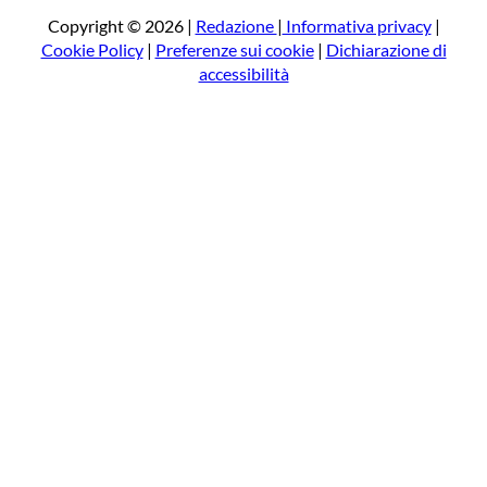
a
Copyright © 2026 |
Redazione
|
Informativa privacy
|
Cookie Policy
|
Preferenze sui cookie
|
Dichiarazione di
accessibilità