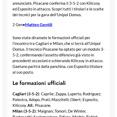
annunciate. Pisacane conferma il 3-5-2 con Kilicsoy
ed Esposito in attacco. Scopri tutti i titolari e le scelte
dei tecnici per la gara dell’Unipol Domus.
Matteo Gentili
2 Gen
•
Sono state diramate le formazioni ufficiali per
l’incontro tra Cagliari e Milan, che si terrà all’Unipol
Domus. Il tecnico Pisacane ha optato per un modulo 3-
5-2, confermando l’assetto difensivo già visto in
precedenti occasioni e schierando Kilicsoy in attacco.
Gaetano partirà dalla panchina, con Esposito titolare
al suo posto.
Le formazioni ufficiali
Cagliari (3-5-2)
: Caprile; Zappa, Luperto, Rodriguez;
Palestra, Adopo, Prati, Mazzitelli, Obert; Esposito,
Kilicsoy.
All
.: Pisacane.
Milan (3-5-2)
: Maignan; Tomori, De Winter,
Bartesaghi; Saelemaekers, Fofana, Modric, Rabiot,