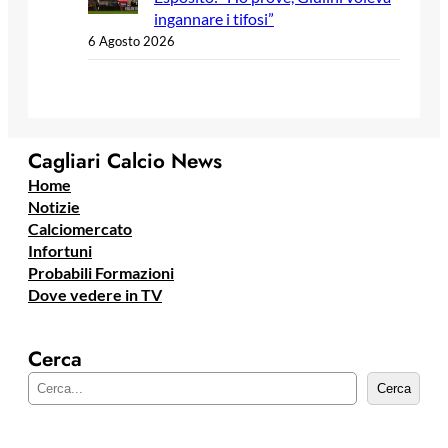
ingannare i tifosi”
6 Agosto 2026
Cagliari Calcio News
Home
Notizie
Calciomercato
Infortuni
Probabili Formazioni
Dove vedere in TV
Cerca
C
Cerca
e
r
c