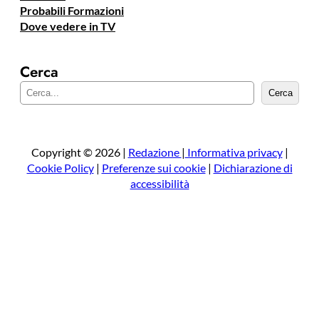
Probabili Formazioni
Dove vedere in TV
Cerca
C
Cerca
e
r
c
a
Copyright © 2026 |
Redazione
|
Informativa privacy
|
Cookie Policy
|
Preferenze sui cookie
|
Dichiarazione di
accessibilità