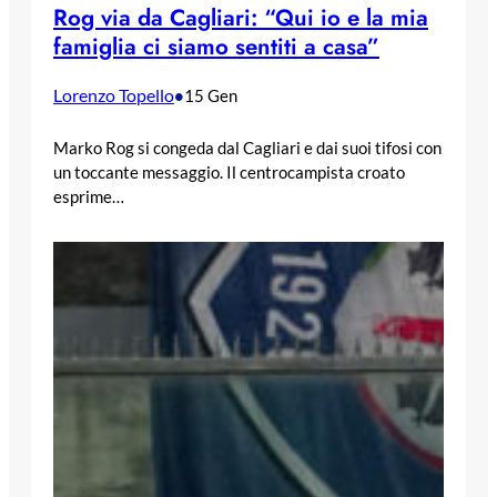
Rog via da Cagliari: “Qui io e la mia
famiglia ci siamo sentiti a casa”
Lorenzo Topello
•
15 Gen
Marko Rog si congeda dal Cagliari e dai suoi tifosi con
un toccante messaggio. Il centrocampista croato
esprime…