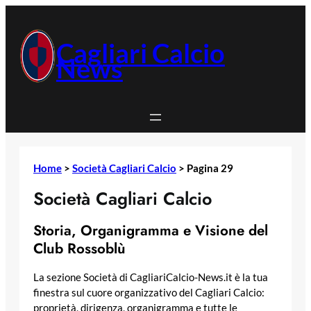
Vai
al
contenuto
Cagliari Calcio
News
Home
>
Società Cagliari Calcio
>
Pagina 29
Società Cagliari Calcio
Storia, Organigramma e Visione del
Club Rossoblù
La sezione Società di CagliariCalcio-News.it è la tua
finestra sul cuore organizzativo del Cagliari Calcio:
proprietà, dirigenza, organigramma e tutte le