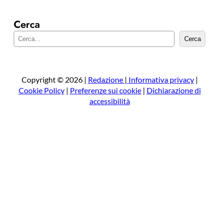
Cerca
C
Cerca
e
r
c
a
Copyright © 2026 |
Redazione
|
Informativa privacy
|
Cookie Policy
|
Preferenze sui cookie
|
Dichiarazione di
accessibilità