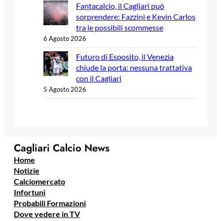
Fantacalcio, il Cagliari può
sorprendere: Fazzini e Kevin Carlos
tra le possibili scommesse
6 Agosto 2026
Futuro di Esposito, il Venezia
chiude la porta: nessuna trattativa
con il Cagliari
5 Agosto 2026
Cagliari Calcio News
Home
Notizie
Calciomercato
Infortuni
Probabili Formazioni
Dove vedere in TV