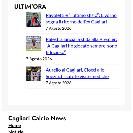
ULTIM’ORA
Pavoletti e “l’ultimo sfizio”: Livorno
sogna il ritorno dell’ex Cagliari
7 Agosto 2026
Palestra lancia la sfida alla Premier:
“A Cagliari ho giocato sempre, sono
fiducioso”
7 Agosto 2026
Aurelio al Cagliari, Ciocci allo
Spezia: fissate le visite mediche
7 Agosto 2026
Cagliari Calcio News
Home
Notizie