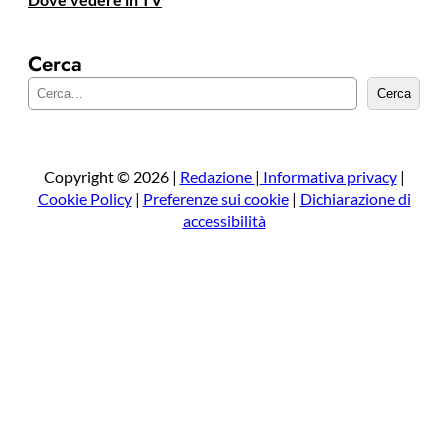
Cerca
C
Cerca
e
r
c
a
Copyright © 2026 |
Redazione
|
Informativa privacy
|
Cookie Policy
|
Preferenze sui cookie
|
Dichiarazione di
accessibilità