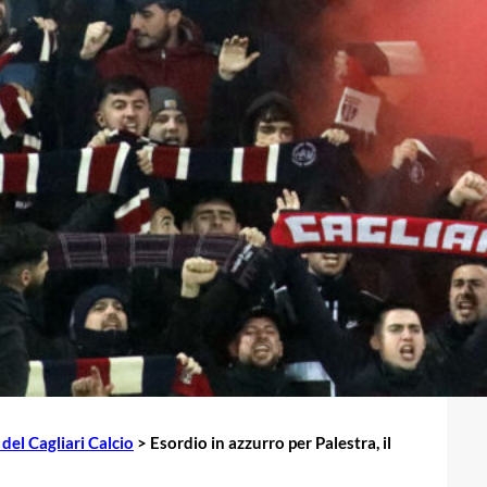
del Cagliari Calcio
>
Esordio in azzurro per Palestra, il