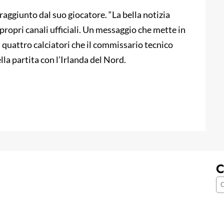
o raggiunto dal suo giocatore. “La bella notizia
i propri canali ufficiali. Un messaggio che mette in
i quattro calciatori che il commissario tecnico
la partita con l’Irlanda del Nord.
C
C
e
r