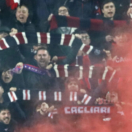
Asse di mercato con il Como:
Esposito in uscita, Dossena e Van
der Brempt nel mirino del Cagliari
7 Agosto 2026
Il futuro di Di Paolo a Cagliari: lo
Spezia si allontana, pesa il caso
Esposito
7 Agosto 2026