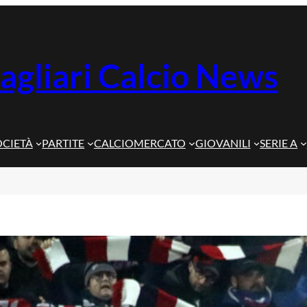
agliari Calcio News
OCIETÀ
PARTITE
CALCIOMERCATO
GIOVANILI
SERIE A