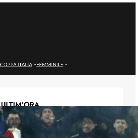
COPPA ITALIA
FEMMINILE
ULTIM’ORA
Birsa compie 40 anni: il bilancio delle
sue due stagioni al Cagliari
7 Agosto 2026