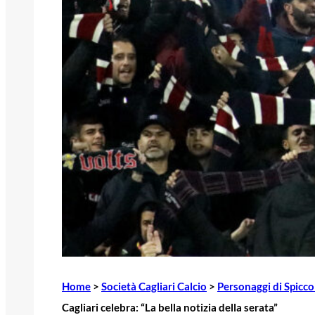
Home
>
Società Cagliari Calcio
>
Personaggi di Spicco 
Cagliari celebra: “La bella notizia della serata”