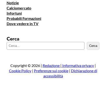
Notizie
Calciomercato
Infortuni
Probabili Formazioni
Dove vedere in TV
Cerca
C
Cerca
e
r
c
a
Copyright © 2026 |
Redazione
|
Informativa privacy
|
Cookie Policy
|
Preferenze sui cookie
|
Dichiarazione di
accessibilità