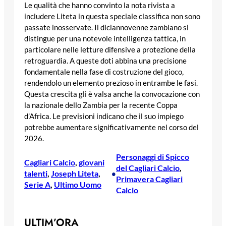
Le qualità che hanno convinto la nota rivista a
includere Liteta in questa speciale classifica non sono
passate inosservate. Il diciannovenne zambiano si
distingue per una notevole intelligenza tattica, in
particolare nelle letture difensive a protezione della
retroguardia. A queste doti abbina una precisione
fondamentale nella fase di costruzione del gioco,
rendendolo un elemento prezioso in entrambe le fasi.
Questa crescita gli è valsa anche la convocazione con
la nazionale dello Zambia per la recente Coppa
d’Africa. Le previsioni indicano che il suo impiego
potrebbe aumentare significativamente nel corso del
2026.
Personaggi di Spicco
Cagliari Calcio
, 
giovani
del Cagliari Calcio
, 
talenti
, 
Joseph Liteta
, 
•
Primavera Cagliari
Serie A
, 
Ultimo Uomo
Calcio
ULTIM’ORA