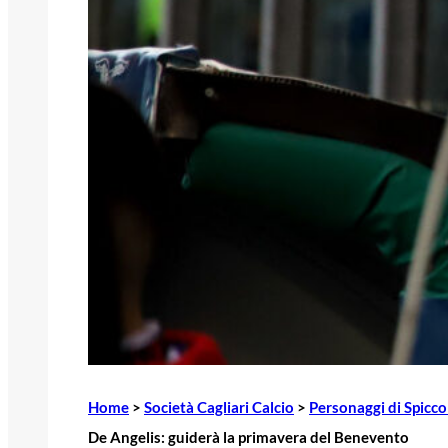
Home
>
Società Cagliari Calcio
>
Personaggi di Spicco 
De Angelis: guiderà la primavera del Benevento