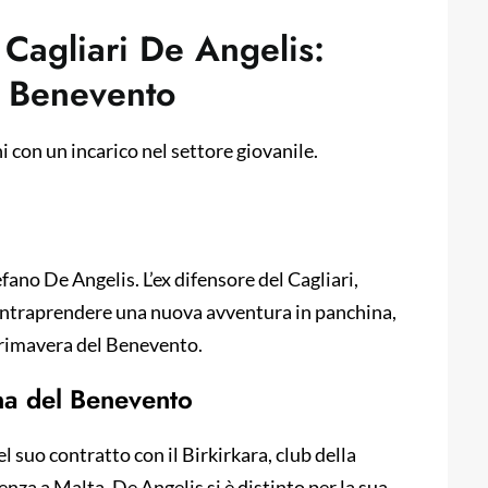
Cagliari De Angelis:
l Benevento
ani con un incarico nel settore giovanile.
ano De Angelis. L’ex difensore del Cagliari,
er intraprendere una nuova avventura in panchina,
primavera del Benevento.
na del Benevento
el suo contratto con il Birkirkara, club della
za a Malta, De Angelis si è distinto per la sua