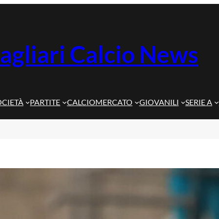
agliari Calcio News
OCIETÀ
PARTITE
CALCIOMERCATO
GIOVANILI
SERIE A