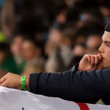
Zappa nel mirino del Sassuolo: primi
contatti per il terzino del Cagliari
6 Agosto 2026
Cagliari, frenata per Cheddira: il club
valuta altre priorità per l’attacco
6 Agosto 2026