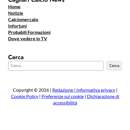
Home
Notizie
Calciomercato
Infortuni
Probabili Formazioni
Dove vedere in TV
Cerca
C
Cerca
e
r
c
a
Copyright © 2026 |
Redazione
|
Informativa privacy
|
Cookie Policy
|
Preferenze sui cookie
|
Dichiarazione di
accessibilità