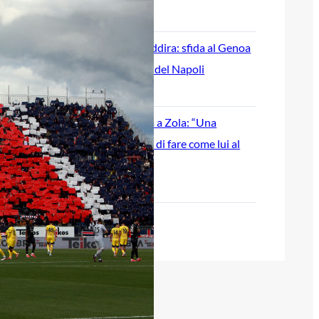
8 Agosto 2026
Cagliari su Cheddira: sfida al Genoa
per l’attaccante del Napoli
8 Agosto 2026
Palestra guarda a Zola: “Una
leggenda, spero di fare come lui al
Chelsea”
8 Agosto 2026