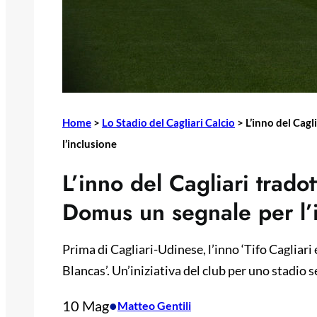
Home
>
Lo Stadio del Cagliari Calcio
>
L’inno del Cagl
l’inclusione
L’inno del Cagliari tradot
Domus un segnale per l’
Prima di Cagliari-Udinese, l’inno ‘Tifo Cagliari
Blancas’. Un’iniziativa del club per uno stadio 
10 Mag
•
Matteo Gentili