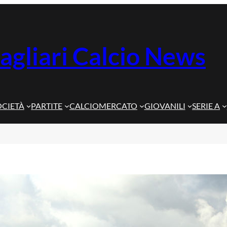
agliari Calcio News
OCIETÀ
PARTITE
CALCIOMERCATO
GIOVANILI
SERIE A