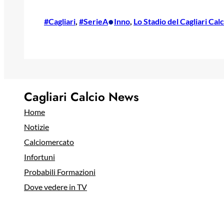
•
#Cagliari
, 
#SerieA
Inno
, 
Lo Stadio del Cagliari Calc
Cagliari Calcio News
Home
Notizie
Calciomercato
Infortuni
Probabili Formazioni
Dove vedere in TV