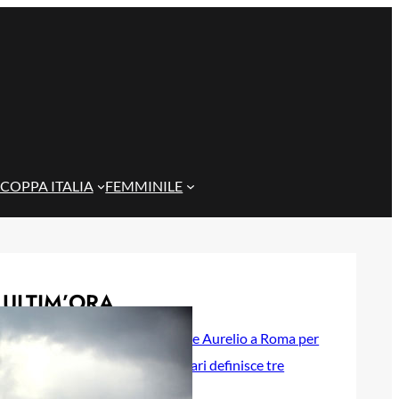
COPPA ITALIA
FEMMINILE
ULTIM’ORA
Maldini, Carlos e Aurelio a Roma per
le visite: il Cagliari definisce tre
acquisti