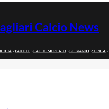
agliari Calcio News
OCIETÀ
PARTITE
CALCIOMERCATO
GIOVANILI
SERIE A