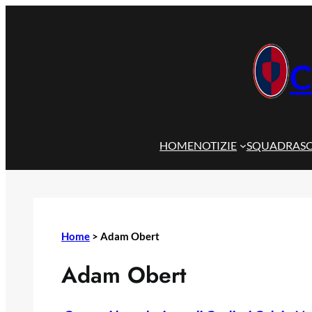
Vai
al
contenuto
C
HOME
NOTIZIE
SQUADRA
S
Home
>
Adam Obert
Adam Obert