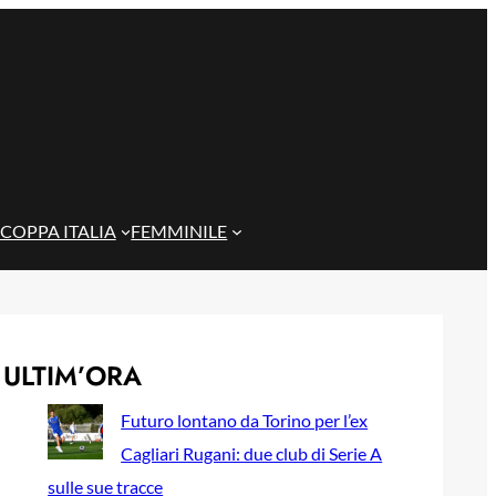
COPPA ITALIA
FEMMINILE
ULTIM’ORA
Futuro lontano da Torino per l’ex
Cagliari Rugani: due club di Serie A
sulle sue tracce