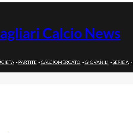
agliari Calcio News
OCIETÀ
PARTITE
CALCIOMERCATO
GIOVANILI
SERIE A