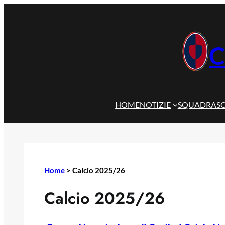
Vai
al
contenuto
C
HOME
NOTIZIE
SQUADRA
S
Home
>
Calcio 2025/26
Calcio 2025/26