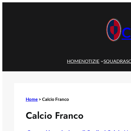
Vai
al
contenuto
C
HOME
NOTIZIE
SQUADRA
S
Home
>
Calcio Franco
Calcio Franco