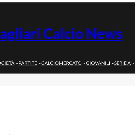
agliari Calcio News
OCIETÀ
PARTITE
CALCIOMERCATO
GIOVANILI
SERIE A