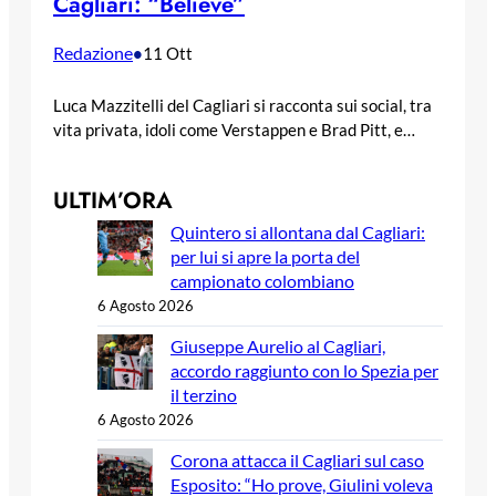
Cagliari: “Believe”
Redazione
•
11 Ott
Luca Mazzitelli del Cagliari si racconta sui social, tra
vita privata, idoli come Verstappen e Brad Pitt, e…
ULTIM’ORA
Quintero si allontana dal Cagliari:
per lui si apre la porta del
campionato colombiano
6 Agosto 2026
Giuseppe Aurelio al Cagliari,
accordo raggiunto con lo Spezia per
il terzino
6 Agosto 2026
Corona attacca il Cagliari sul caso
Esposito: “Ho prove, Giulini voleva