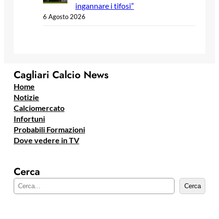
ingannare i tifosi”
6 Agosto 2026
Cagliari Calcio News
Home
Notizie
Calciomercato
Infortuni
Probabili Formazioni
Dove vedere in TV
Cerca
C
Cerca
e
r
c