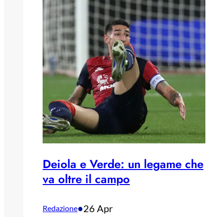
Deiola e Verde: un legame che
va oltre il campo
•
26 Apr
Redazione