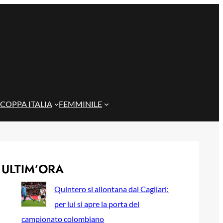
COPPA ITALIA
FEMMINILE
ULTIM’ORA
Quintero si allontana dal Cagliari:
per lui si apre la porta del
campionato colombiano