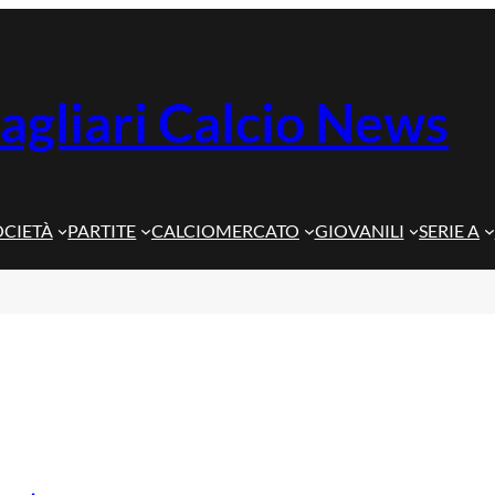
agliari Calcio News
OCIETÀ
PARTITE
CALCIOMERCATO
GIOVANILI
SERIE A