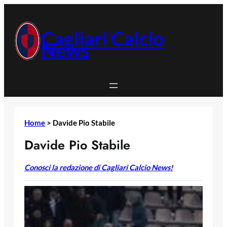
Vai
al
contenuto
Cagliari Calcio
News
Home
>
Davide Pio Stabile
Davide Pio Stabile
Conosci la redazione di Cagliari Calcio News!