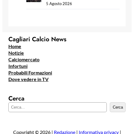
5 Agosto 2026
Cagliari Calcio News
Home
Notizie
Calciomercato
Infortuni
Probabili Formazioni
Dove vedere in TV
Cerca
C
Cerca
e
r
c
a
Copyright © 2026 |
Redazione
|
Informativa privacy
|