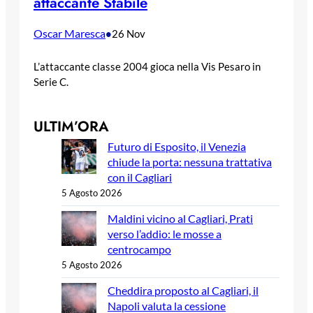
attaccante Stabile
Oscar Maresca
•
26 Nov
L’attaccante classe 2004 gioca nella Vis Pesaro in
Serie C.
ULTIM’ORA
Futuro di Esposito, il Venezia
chiude la porta: nessuna trattativa
con il Cagliari
5 Agosto 2026
Maldini vicino al Cagliari, Prati
verso l’addio: le mosse a
centrocampo
5 Agosto 2026
Cheddira proposto al Cagliari, il
Napoli valuta la cessione