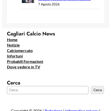
7 Agosto 2026
Cagliari Calcio News
Home
Notizie
Calciomercato
Infortuni
Probabili Formazioni
Dove vedere in TV
Cerca
C
Cerca
e
r
c
a
Copyright © 2026 |
Redazione
|
Informativa privacy
|