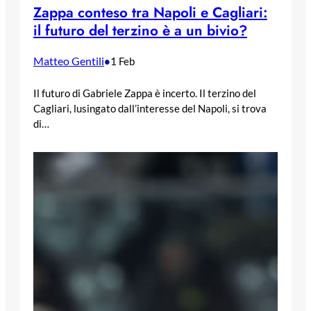
Zappa conteso tra Napoli e Cagliari:
il futuro del terzino è a un bivio?
Matteo Gentili
•
1 Feb
Il futuro di Gabriele Zappa è incerto. Il terzino del
Cagliari, lusingato dall’interesse del Napoli, si trova
di…