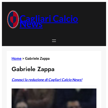
Vai
al
contenuto
Cagliari Calcio
News
Home
>
Gabriele Zappa
Gabriele Zappa
Conosci la redazione di Cagliari Calcio News!