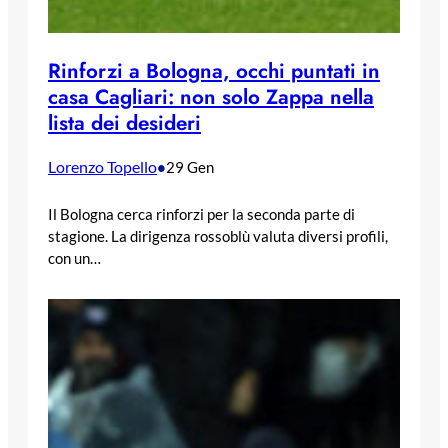
Rinforzi a Bologna, occhi puntati in
casa Cagliari: non solo Zappa nella
lista dei desideri
Lorenzo Topello
•
29 Gen
Il Bologna cerca rinforzi per la seconda parte di
stagione. La dirigenza rossoblù valuta diversi profili,
con un…