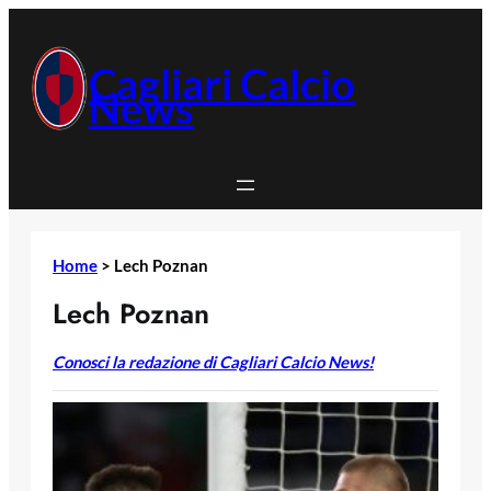
Vai
al
contenuto
Cagliari Calcio
News
Home
>
Lech Poznan
Lech Poznan
Conosci la redazione di Cagliari Calcio News!