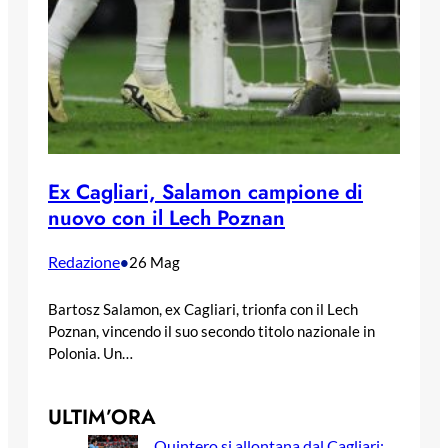
Ex Cagliari, Salamon campione di
nuovo con il Lech Poznan
Redazione
•
26 Mag
Bartosz Salamon, ex Cagliari, trionfa con il Lech
Poznan, vincendo il suo secondo titolo nazionale in
Polonia. Un…
ULTIM’ORA
Quintero si allontana dal Cagliari: