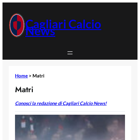
Vai
al
contenuto
Cagliari Calcio
News
Home
>
Matri
Matri
Conosci la redazione di Cagliari Calcio News!