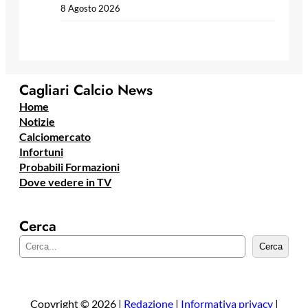
8 Agosto 2026
Cagliari Calcio News
Home
Notizie
Calciomercato
Infortuni
Probabili Formazioni
Dove vedere in TV
Cerca
C
Cerca
e
r
c
a
Copyright © 2026 |
Redazione
|
Informativa privacy
|