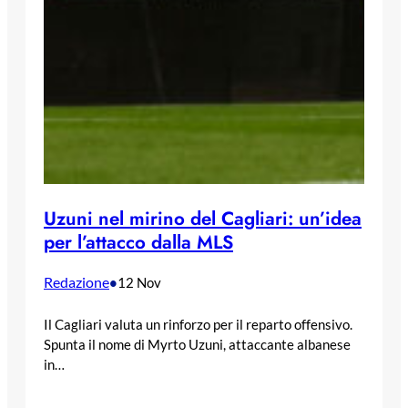
Uzuni nel mirino del Cagliari: un’idea
per l’attacco dalla MLS
Redazione
•
12 Nov
Il Cagliari valuta un rinforzo per il reparto offensivo.
Spunta il nome di Myrto Uzuni, attaccante albanese
in…