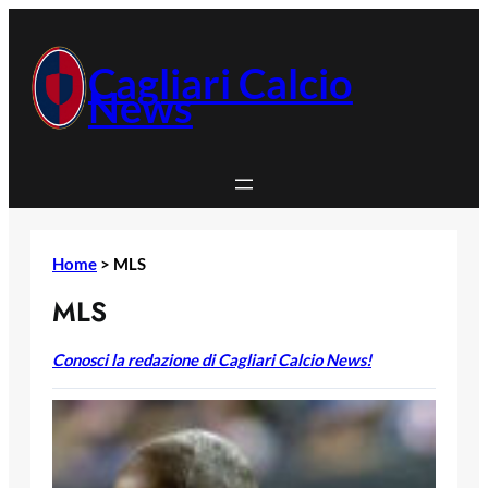
Vai
al
contenuto
Cagliari Calcio
News
Home
>
MLS
MLS
Conosci la redazione di Cagliari Calcio News!