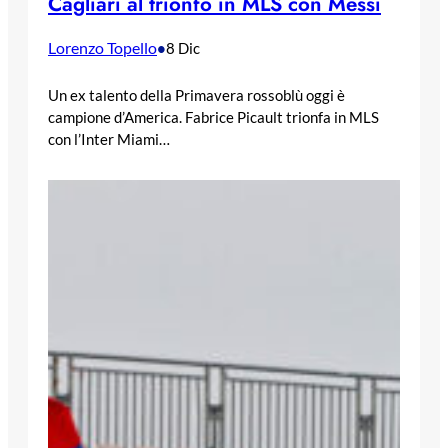
Cagliari al trionfo in MLS con Messi
Lorenzo Topello
•
8 Dic
Un ex talento della Primavera rossoblù oggi è
campione d’America. Fabrice Picault trionfa in MLS
con l’Inter Miami…