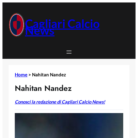
Vai
al
contenuto
Cagliari Calcio
News
Home
>
Nahitan Nandez
Nahitan Nandez
Conosci la redazione di Cagliari Calcio News!