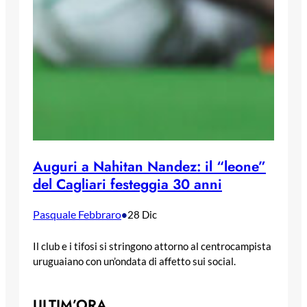
Auguri a Nahitan Nandez: il “leone”
del Cagliari festeggia 30 anni
Pasquale Febbraro
•
28 Dic
Il club e i tifosi si stringono attorno al centrocampista
uruguaiano con un’ondata di affetto sui social.
ULTIM’ORA