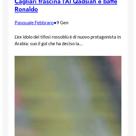
Cagliari trascina l’Al Qadsiah e batte
Ronaldo
Pasquale Febbraro
•
9 Gen
L’ex idolo dei tifosi rossoblù è di nuovo protagonista in
Arabia: suo il gol che ha deciso la…