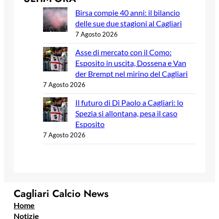
Birsa compie 40 anni: il bilancio
delle sue due stagioni al Cagliari
7 Agosto 2026
Asse di mercato con il Como:
Esposito in uscita, Dossena e Van
der Brempt nel mirino del Cagliari
7 Agosto 2026
Il futuro di Di Paolo a Cagliari: lo
Spezia si allontana, pesa il caso
Esposito
7 Agosto 2026
Cagliari Calcio News
Home
Notizie