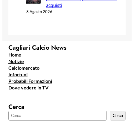
acquisti
8 Agosto 2026
Cagliari Calcio News
Home
Notizie
Calciomercato
Infortuni
Probabili Formazioni
Dove vedere in TV
Cerca
C
Cerca
e
r
c