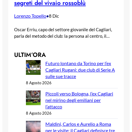
segreti del vivaio rossoblù
Lorenzo Topello
•
8 Dic
Oscar Erriu, capo del settore giovanile del Cagliari,
parla del metodo del club: la persona al centro, il…
ULTIM’ORA
Futuro lontano da Torino per l’ex
Cagliari Rugani: due club di Serie A
sulle sue tracce
8 Agosto 2026
Piccoli verso Bologna, l’ex Cagliari
nel mirino degli emiliani per
l’attacco
8 Agosto 2026
Maldini, Carlos e Aurelio a Roma
per le visite: il Cagliari definisce tre