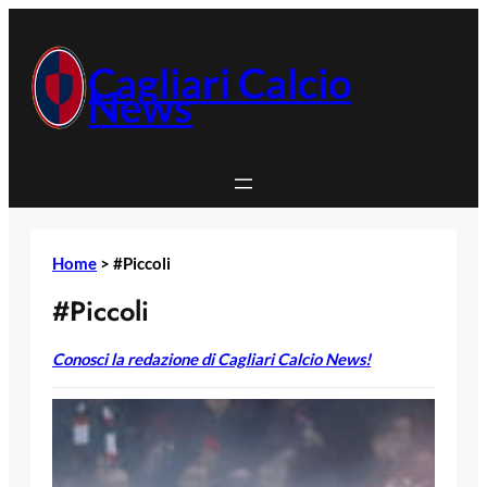
Vai
al
contenuto
Cagliari Calcio
News
Home
>
#Piccoli
#Piccoli
Conosci la redazione di Cagliari Calcio News!