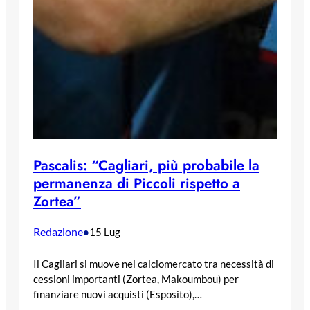
Pascalis: “Cagliari, più probabile la
permanenza di Piccoli rispetto a
Zortea”
Redazione
•
15 Lug
Il Cagliari si muove nel calciomercato tra necessità di
cessioni importanti (Zortea, Makoumbou) per
finanziare nuovi acquisti (Esposito),…