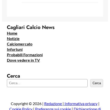
Cagliari Calcio News
Home
Notizie
Calciomercato
Infortuni
Probabili Formazioni
Dove vedere in TV
Cerca
C
Cerca
e
r
c
a
Copyright © 2026 |
Redazione
|
Informativa privacy
|
Cookie Policy
|
Preferenze sui cookie
|
Dichiarazione di