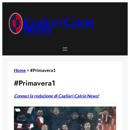
Vai
al
contenuto
Cagliari Calcio
News
Home
>
#Primavera1
#Primavera1
Conosci la redazione di Cagliari Calcio News!