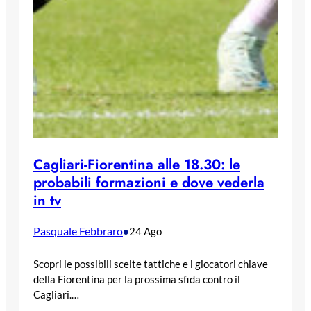
Cagliari-Fiorentina alle 18.30: le
probabili formazioni e dove vederla
in tv
Pasquale Febbraro
•
24 Ago
Scopri le possibili scelte tattiche e i giocatori chiave
della Fiorentina per la prossima sfida contro il
Cagliari.…