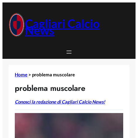
Vai
al
contenuto
Cagliari Calcio
News
Home
>
problema muscolare
problema muscolare
Conosci la redazione di Cagliari Calcio News!