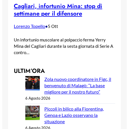
Cagliari, infortunio Mina: stop di
settimane per il difensore
Lorenzo Topello
•
5 Ott
Un infortunio muscolare al polpaccio ferma Yerry
Mina del Cagliari durante la sesta giornata di Serie A
contro…
ULTIM’ORA
Zola nuovo coordinatore in Figc, il
benvenuto di Malagò: “La base
migliore per il nostro futuro”
6 Agosto 2026
Piccoli in bilico alla Fiorentina,
Genoa e Lazio osservano la
situazione
6 Agosto 2026