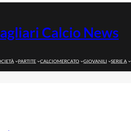
agliari Calcio News
OCIETÀ
PARTITE
CALCIOMERCATO
GIOVANILI
SERIE A