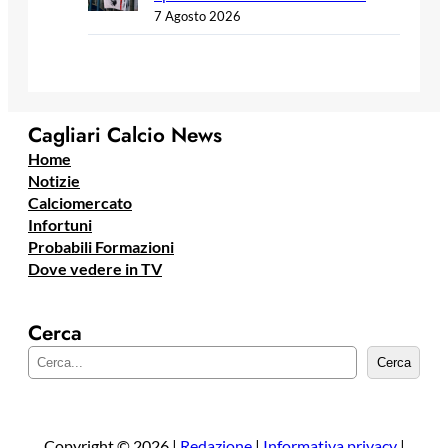
7 Agosto 2026
Cagliari Calcio News
Home
Notizie
Calciomercato
Infortuni
Probabili Formazioni
Dove vedere in TV
Cerca
C
Cerca
e
r
c
a
Copyright © 2026 |
Redazione
|
Informativa privacy
|