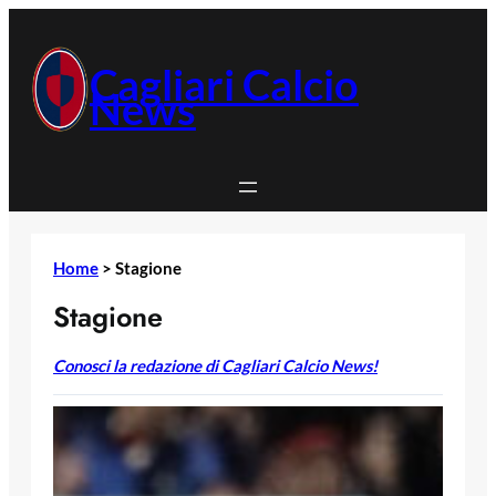
Vai
al
contenuto
Cagliari Calcio
News
Home
>
Stagione
Stagione
Conosci la redazione di Cagliari Calcio News!