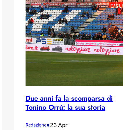
Due anni fa la scomparsa di
Tonino Orrù: la sua storia
•
23 Apr
Redazione