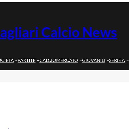
agliari Calcio News
OCIETÀ
PARTITE
CALCIOMERCATO
GIOVANILI
SERIE A