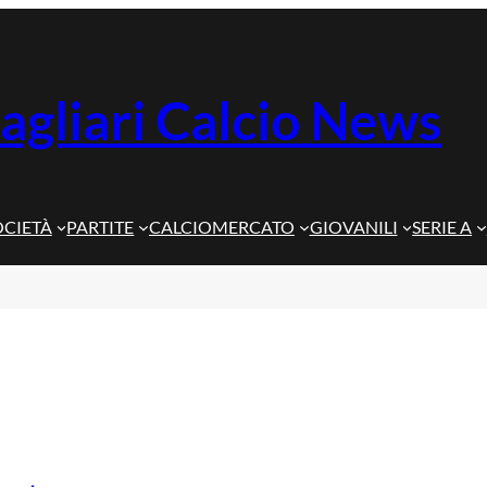
agliari Calcio News
OCIETÀ
PARTITE
CALCIOMERCATO
GIOVANILI
SERIE A