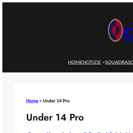
Vai
al
contenuto
C
HOME
NOTIZIE
SQUADRA
S
Home
>
Under 14 Pro
Under 14 Pro