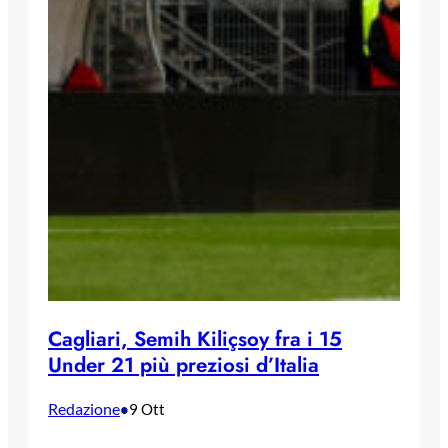
Cagliari, Semih Kiliçsoy fra i 15
Under 21 più preziosi d’Italia
Redazione
•
9 Ott