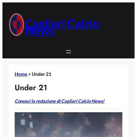
Vai
al
contenuto
Cagliari Calcio
News
Home
>
Under 21
Under 21
Conosci la redazione di Cagliari Calcio News!