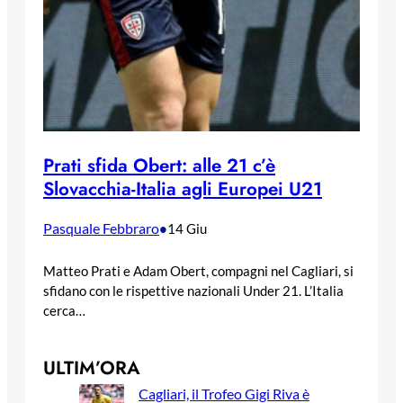
Prati sfida Obert: alle 21 c’è
Slovacchia-Italia agli Europei U21
Pasquale Febbraro
•
14 Giu
Matteo Prati e Adam Obert, compagni nel Cagliari, si
sfidano con le rispettive nazionali Under 21. L’Italia
cerca…
ULTIM’ORA
Cagliari, il Trofeo Gigi Riva è