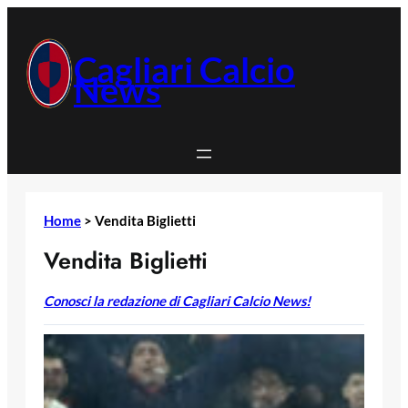
Vai
al
contenuto
Cagliari Calcio
News
Home
>
Vendita Biglietti
Vendita Biglietti
Conosci la redazione di Cagliari Calcio News!