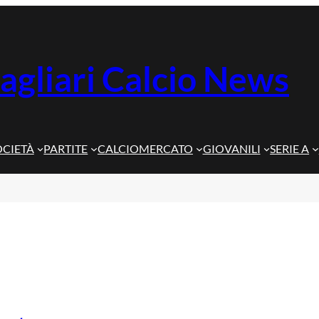
agliari Calcio News
OCIETÀ
PARTITE
CALCIOMERCATO
GIOVANILI
SERIE A