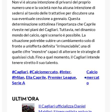
Non vi è alcuna intenzione di privarsi del proprio
numero uno e la società non ha alcuna intenzione di
sedersi al tavolo delle trattative per discutere una
sua eventuale cessione a gennaio. Questa
determinazione sottolinea l’importanza che Caprile
riveste nei piani del Cagliari. Tuttavia, nel dinamico
mondo del calcio, ogni scenario è possibile. La
situazione potrebbe subire un cambiamento solo di
fronte a un’offerta definita “irrinunciabile”, una di
quelle cifre “monstre” capaci di alterare le strategie di
qualsiasi club. Fino a quel momento, il Cagliari intende
tenere stretto il suo talento.
#Cagliari
, 
#Calciomercato
, 
#Inter
, 
Calcio
#Milan
, 
Elia Caprile
, 
Premier League
, 
mercat
•
Serie A
o
ULTIM’ORA
Il Cagliari ufficializza Daniel
Maldini: il trequartista arriva in