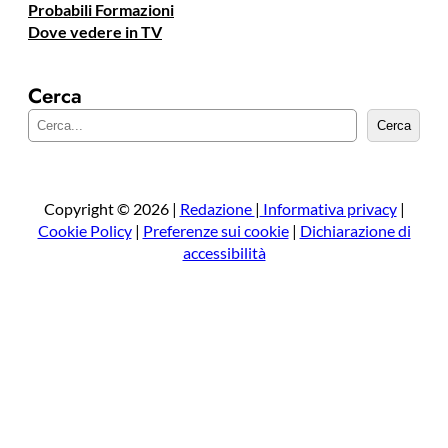
Probabili Formazioni
Dove vedere in TV
Cerca
C
Cerca
e
r
c
a
Copyright © 2026 |
Redazione
|
Informativa privacy
|
Cookie Policy
|
Preferenze sui cookie
|
Dichiarazione di
accessibilità