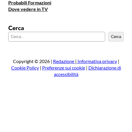
Probabili Formazioni
Dove vedere in TV
Cerca
C
Cerca
e
r
c
a
Copyright © 2026 |
Redazione
|
Informativa privacy
|
Cookie Policy
|
Preferenze sui cookie
|
Dichiarazione di
accessibilità