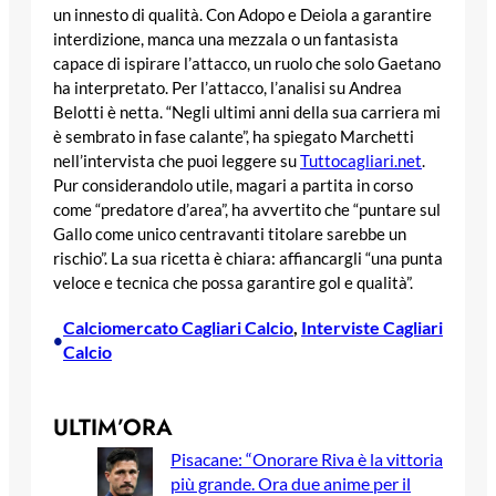
un innesto di qualità. Con Adopo e Deiola a garantire
interdizione, manca una mezzala o un fantasista
capace di ispirare l’attacco, un ruolo che solo Gaetano
ha interpretato. Per l’attacco, l’analisi su Andrea
Belotti è netta. “Negli ultimi anni della sua carriera mi
è sembrato in fase calante”, ha spiegato Marchetti
nell’intervista che puoi leggere su
Tuttocagliari.net
.
Pur considerandolo utile, magari a partita in corso
come “predatore d’area”, ha avvertito che “puntare sul
Gallo come unico centravanti titolare sarebbe un
rischio”. La sua ricetta è chiara: affiancargli “una punta
veloce e tecnica che possa garantire gol e qualità”.
Calciomercato Cagliari Calcio
, 
Interviste Cagliari
•
Calcio
ULTIM’ORA
Pisacane: “Onorare Riva è la vittoria
più grande. Ora due anime per il