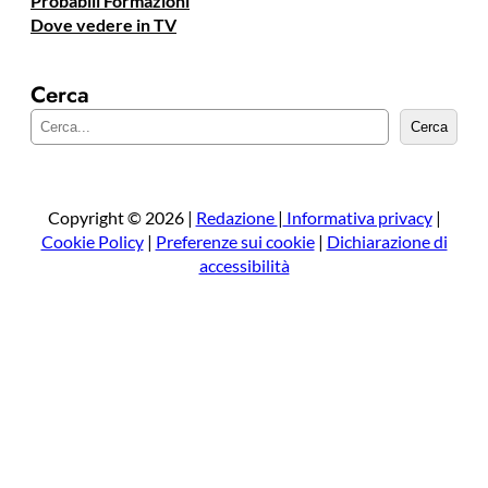
Probabili Formazioni
Dove vedere in TV
Cerca
C
Cerca
e
r
c
a
Copyright © 2026 |
Redazione
|
Informativa privacy
|
Cookie Policy
|
Preferenze sui cookie
|
Dichiarazione di
accessibilità