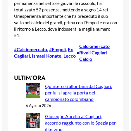
permanenza nel settore giovanile rossoblù, ha
totalizzato 57 presenze, mettendo a segno 14 reti.
Un’esperienza importante che ha preceduto il suo
salto nel calcio dei grandi, prima con l’Empoli e ora con
il ritorno a Lecco, dove indosserà la maglia numero
51.
Calciomercato
#Calciomercato
, 
#Empoli
, 
Ex
Rivali Cagliari
•
Cagliari
, 
Ismael Konate
, 
Lecco
Calcio
ULTIM’ORA
Quintero si allontana dal Cagliari:
per lui si apre la porta del
campionato colombiano
6 Agosto 2026
Giuseppe Aurelio al Cagliari,
accordo raggiunto con lo Spezia per
il terzino