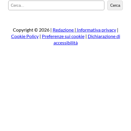
C
Cerca
e
r
c
a
Copyright © 2026 |
Redazione
|
Informativa privacy
|
Cookie Policy
|
Preferenze sui cookie
|
Dichiarazione di
accessibilità