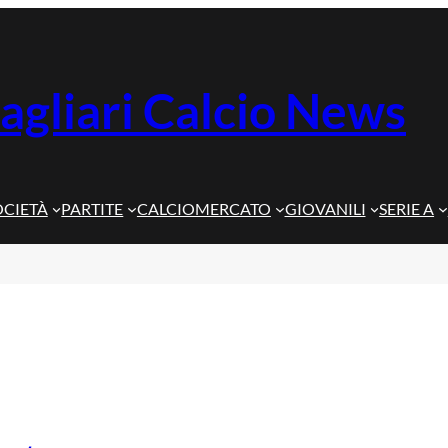
agliari Calcio News
OCIETÀ
PARTITE
CALCIOMERCATO
GIOVANILI
SERIE A