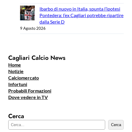
Ibarbo di nuovo in Italia, spunta l’ipotesi
Pontedera: l’ex Cagliari potrebbe ripartire
dalla Serie D
9 Agosto 2026
Cagliari Calcio News
Home
Notizie
Calciomercato
Infortuni
Probabili Formazioni
Dove vedere in TV
Cerca
C
Cerca
e