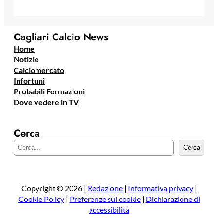
Cagliari Calcio News
Home
Notizie
Calciomercato
Infortuni
Probabili Formazioni
Dove vedere in TV
Cerca
C
Cerca
e
r
c
a
Copyright © 2026 |
Redazione
|
Informativa privacy
|
Cookie Policy
|
Preferenze sui cookie
|
Dichiarazione di
accessibilità