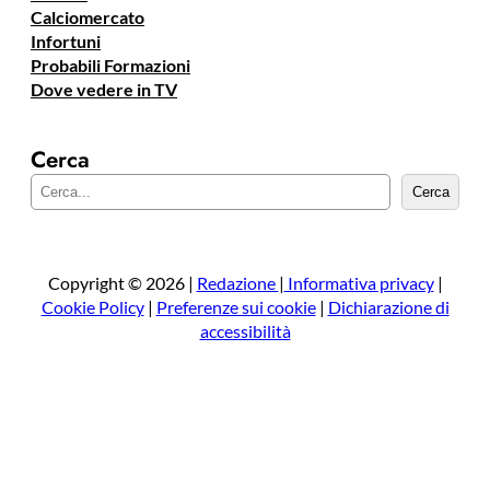
Calciomercato
Infortuni
Probabili Formazioni
Dove vedere in TV
Cerca
C
Cerca
e
r
c
a
Copyright © 2026 |
Redazione
|
Informativa privacy
|
Cookie Policy
|
Preferenze sui cookie
|
Dichiarazione di
accessibilità