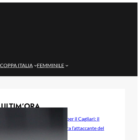
COPPA ITALIA
FEMMINILE
ULTIM’ORA
Sfuma Romero per il Cagliari: il
Parma si assicura l’attaccante del
Tigre