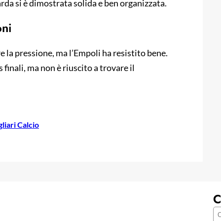
arda si è dimostrata solida e ben organizzata.
oni
re la pressione, ma l’Empoli ha resistito bene.
finali, ma non è riuscito a trovare il
liari Calcio
C
C