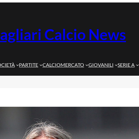
agliari Calcio News
OCIETÀ
PARTITE
CALCIOMERCATO
GIOVANILI
SERIE A