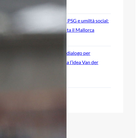
7 Agosto 2026
Luvumbo, gol al PSG e umiltà social:
l’ex Cagliari esalta il Mallorca
7 Agosto 2026
Cagliari-Como, dialogo per
Esposito: spunta l’idea Van der
Brempt
7 Agosto 2026